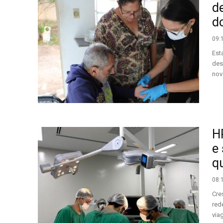
d
do
09:
Est
des
nov
H
e
q
08:
Cre
red
via