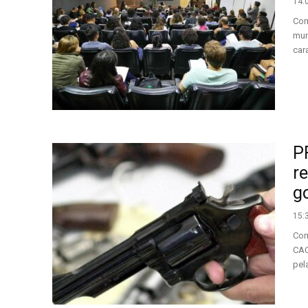
14:
Com
mun
cara
P
r
g
15:
Com
CAC
pela