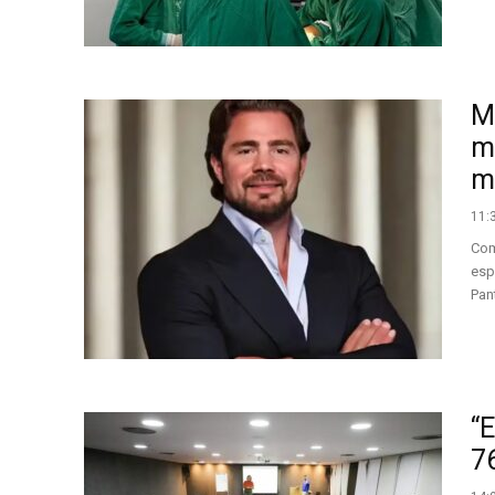
M
m
mi
11:
Com
esp
Pan
“
7