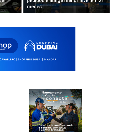
de
pedidos e atinge menor nível em 21
meses