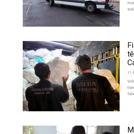
mot
sol
F
tê
Ca
11:
Vol
tra
fal
M