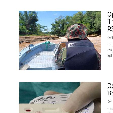
O
1
R$
16:
A O
res
apl
C
B
06:
O B