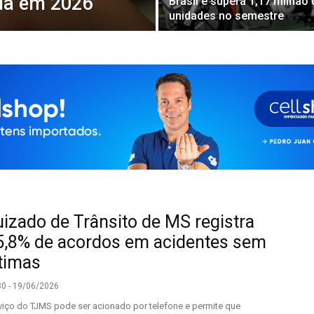
rda em 2026
Brasil e supera 1,17 milhão 
unidades no semestre
uizado de Trânsito de MS registra
5,8% de acordos em acidentes sem
ítimas
30 - 19/06/2026
viço do TJMS pode ser acionado por telefone e permite que