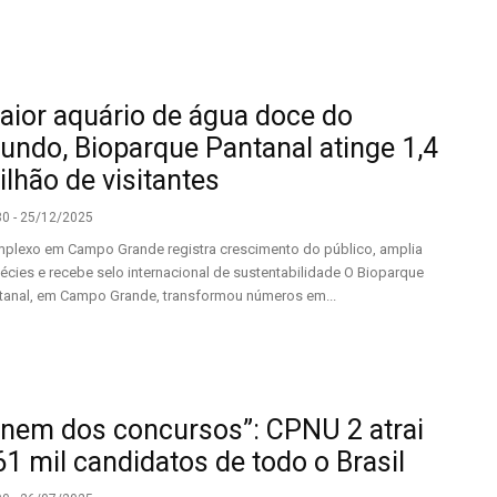
aior aquário de água doce do
undo, Bioparque Pantanal atinge 1,4
lhão de visitantes
30 - 25/12/2025
plexo em Campo Grande registra crescimento do público, amplia
écies e recebe selo internacional de sustentabilidade O Bioparque
tanal, em Campo Grande, transformou números em...
Enem dos concursos”: CPNU 2 atrai
61 mil candidatos de todo o Brasil