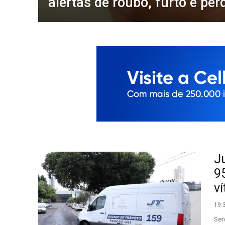
alertas de roubo, furto e pe
J
9
v
19:
Ser