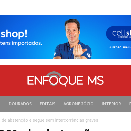
L
DOURADOS
EDITAIS
AGRONEGÓCIO
INTERIOR
de abstenção e segue sem intercorrências graves