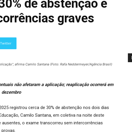
30% de abstenção e
corrências graves
Twitter
licação", afirma Camilo Santana (Foto: Rafa Neddermeyer/Agência Brasil)
ntuais não afetaram a aplicação; reaplicação ocorrerá em
dezembro
025 registrou cerca de 30% de abstenção nos dois dias
Educação, Camilo Santana, em coletiva na noite deste
 ausentes, o exame transcorreu sem intercorrências
 provas.