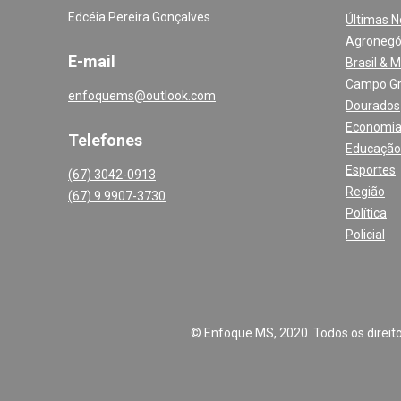
Edcéia Pereira Gonçalves
Últimas N
Agronegó
E-mail
Brasil & 
Campo G
enfoquems@outlook.com
Dourados
Economi
Telefones
Educação
Esportes
(67) 3042-0913
Região
(67) 9 9907-3730
Política
Policial
© Enfoque MS, 2020. Todos os direitos