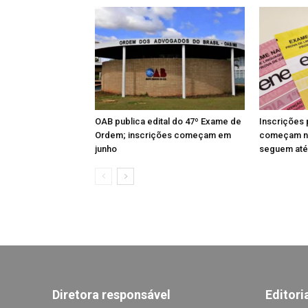
OAB publica edital do 47º Exame de
Inscrições 
Ordem; inscrições começam em
começam ne
junho
seguem até 
Diretora responsável
Editori