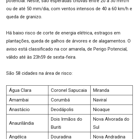
potencial. Neste, são esperadas chuvas entre 20 a 30 mm/h
ou de até 50 mm/dia, com ventos intensos de 40 a 60 km/h e
queda de granizo.
Há baixo risco de corte de energia elétrica, estragos em
plantações, queda de galhos de árvores e de alagamentos. O
aviso está classificado na cor amarela, de Perigo Potencial,
válido até às 23h59 de sexta-feira.
São 58 cidades na área de risco:
Água Clara
Coronel Sapucaia
Miranda
Amambai
Corumbá
Naviraí
Anastácio
Deodápolis
Nioaque
Dois Irmãos do
Nova Alvorada do
Anaurilândia
Buriti
Sul
Angélica
Douradina
Nova Andradina