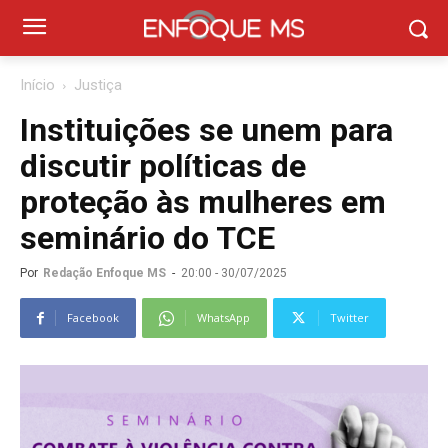
Início
Justiça
Instituições se unem para
discutir políticas de
proteção às mulheres em
seminário do TCE
Por
Redação Enfoque MS
-
20:00 - 30/07/2025
Facebook
WhatsApp
Twitter