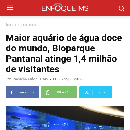
Início
números
Maior aquário de água doce
do mundo, Bioparque
Pantanal atinge 1,4 milhão
de visitantes
Por
Redação Enfoque MS
-
11:30 - 25/12/2025
Facebook
WhatsApp
Twitter