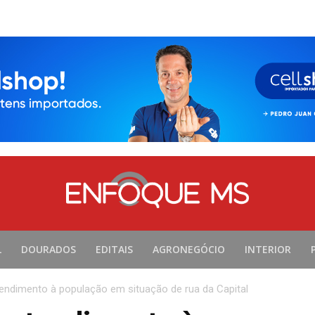
L
DOURADOS
EDITAIS
AGRONEGÓCIO
INTERIOR
atendimento à população em situação de rua da Capital