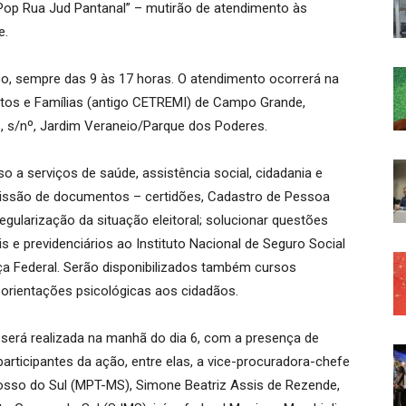
 “Pop Rua Jud Pantanal” – mutirão de atendimento às
e.
ico, sempre das 9 às 17 horas. O atendimento ocorrerá na
ltos e Famílias (antigo CETREMI) de Campo Grande,
s, s/nº, Jardim Veraneio/Parque dos Poderes.
o a serviços de saúde, assistência social, cidadania e
emissão de documentos – certidões, Cadastro de Pessoa
 regularização da situação eleitoral; solucionar questões
ais e previdenciários ao Instituto Nacional de Seguro Social
iça Federal. Serão disponibilizados também cursos
 e orientações psicológicas aos cidadãos.
 será realizada na manhã do dia 6, com a presença de
participantes da ação, entre elas, a vice-procuradora-chefe
osso do Sul (MPT-MS), Simone Beatriz Assis de Rezende,