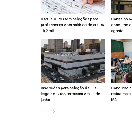
IFMS e UEMS têm seleções para
Conselho Re
professores com salários de até R$
concurso c
10,2 mil
agosto
Inscrições para seleção de juiz
Concurso d
leigo do TJMS terminam em 11 de
reúne mais 
junho
MS