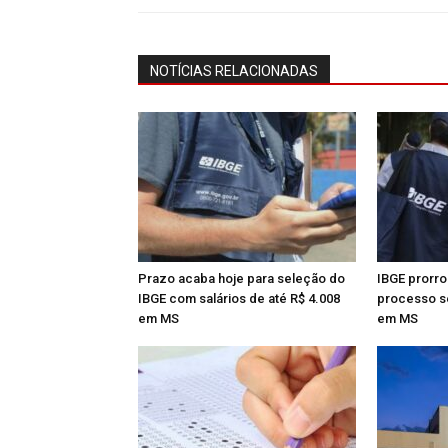
NOTÍCIAS RELACIONADAS
Prazo acaba hoje para seleção do
IBGE prorro
IBGE com salários de até R$ 4.008
processo s
em MS
em MS