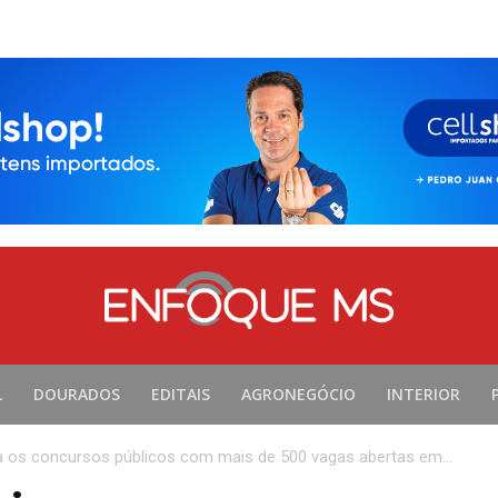
L
DOURADOS
EDITAIS
AGRONEGÓCIO
INTERIOR
a os concursos públicos com mais de 500 vagas abertas em...