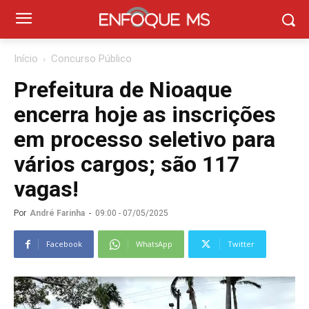
Início
Concurso Público
Prefeitura de Nioaque
encerra hoje as inscrições
em processo seletivo para
vários cargos; são 117
vagas!
Por
André Farinha
-
09:00 - 07/05/2025
Facebook
WhatsApp
Twitter