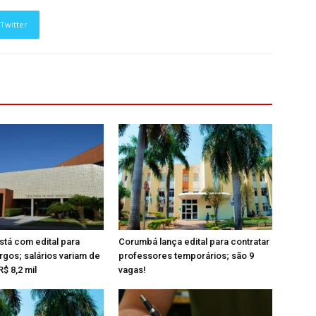
Twitter
tá com edital para
Corumbá lança edital para contratar
rgos; salários variam de
professores temporários; são 9
R$ 8,2 mil
vagas!