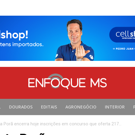
L
DOURADOS
EDITAIS
AGRONEGÓCIO
INTERIOR
ta Porã encerra hoje inscrições em concurso que oferta 217...