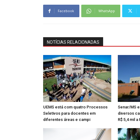
Facebook
WhatsApp
NOTÍCIAS RELACIONADAS
UEMS está com quatro Processos
Senar/MS es
Seletivos para docentes em
diversos ca
diferentes áreas e campi
R$ 5,4 mil a 