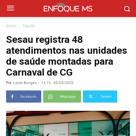
Início
Saúde
Sesau registra 48
atendimentos nas unidades
de saúde montadas para
Carnaval de CG
Por
Lúcio Borges
-
13:15 - 05/03/2025
Facebook
WhatsApp
Twitter