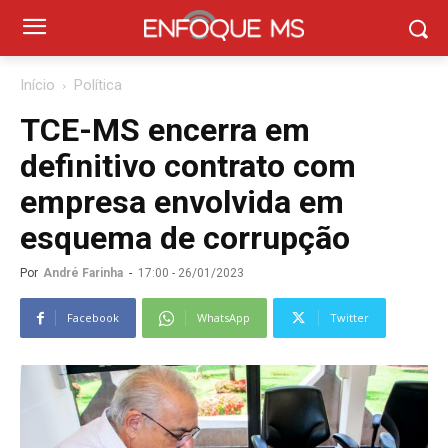
Início
Política
TCE-MS encerra em
definitivo contrato com
empresa envolvida em
esquema de corrupção
Por
André Farinha
-
17:00 - 26/01/2023
Facebook
WhatsApp
Twitter