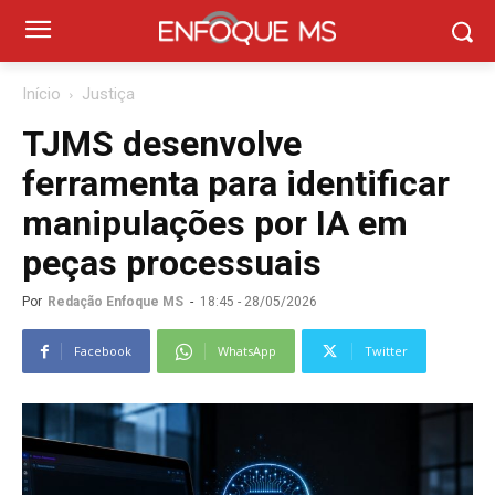
Início
Justiça
TJMS desenvolve
ferramenta para identificar
manipulações por IA em
peças processuais
Por
Redação Enfoque MS
-
18:45 - 28/05/2026
Facebook
WhatsApp
Twitter