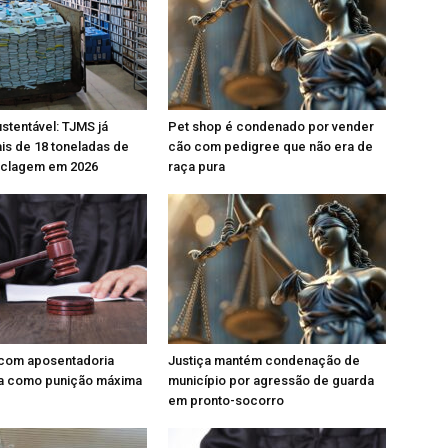
stentável: TJMS já
Pet shop é condenado por vender
is de 18 toneladas de
cão com pedigree que não era de
ciclagem em 2026
raça pura
com aposentadoria
Justiça mantém condenação de
a como punição máxima
município por agressão de guarda
em pronto-socorro