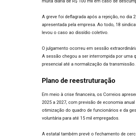
multa diária de R$ 100 mil em caso de descum
A greve foi deflagrada após a rejeição, no dia
apresentada pela empresa. Ao todo, 18 sindic
levou o caso ao dissídio coletivo.
O julgamento ocorreu em sessão extraordinária 
A sessão chegou a ser interrompida por uma q
presencial até a normalização da transmissão.
Plano de reestruturação
Em meio à crise financeira, os Correios apres
2025 a 2027, com previsão de economia anual de
otimização do quadro de funcionários e da ge
voluntária para até 15 mil empregados.
A estatal também prevê o fechamento de cerca