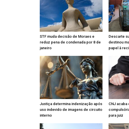
STF muda decisão de Moraes e
Descarte su
reduz pena de condenada por 8 de
destinou ma
janeiro
papel à re
Justiça determina indenização após
CNJ acaba 
uso indevido de imagens de circuito
compulsóri
interno
para juiz