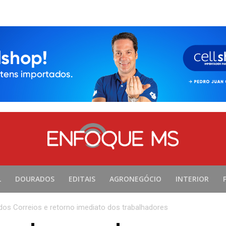
L
DOURADOS
EDITAIS
AGRONEGÓCIO
INTERIOR
dos Correios e retorno imediato dos trabalhadores