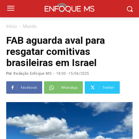
Início
Mundo
FAB aguarda aval para
resgatar comitivas
brasileiras em Israel
Por
Redação Enfoque MS
-
18:00 - 15/06/2025
Facebook
WhatsApp
Twitter