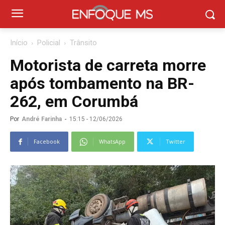
Início
Policial
Trânsito
Motorista de carreta morre
após tombamento na BR-
262, em Corumbá
Por
André Farinha
-
15:15 - 12/06/2026
Facebook
WhatsApp
Twitter