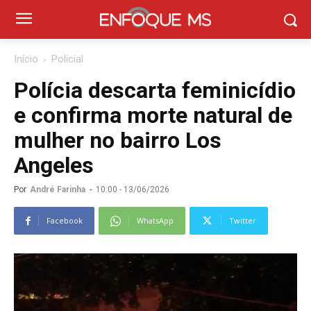
Início
Policial
Polícia descarta feminicídio
e confirma morte natural de
mulher no bairro Los
Angeles
Por
André Farinha
-
10:00 - 13/06/2026
Facebook
WhatsApp
Twitter