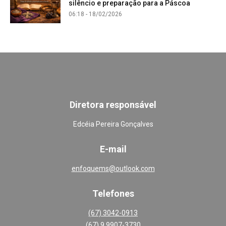
silêncio e preparação para a Páscoa
06:18 - 18/02/2026
Diretora responsável
Edcéia Pereira Gonçalves
E-mail
enfoquems@outlook.com
Telefones
(67) 3042-0913
(67) 9 9907-3730