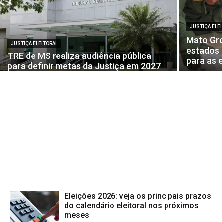
JUSTIÇA ELE
Mato Gro
JUSTIÇA ELEITORAL
estados 
TRE de MS realiza audiência pública
para as 
para definir metas da Justiça em 2027
Eleições 2026: veja os principais prazos
do calendário eleitoral nos próximos
meses